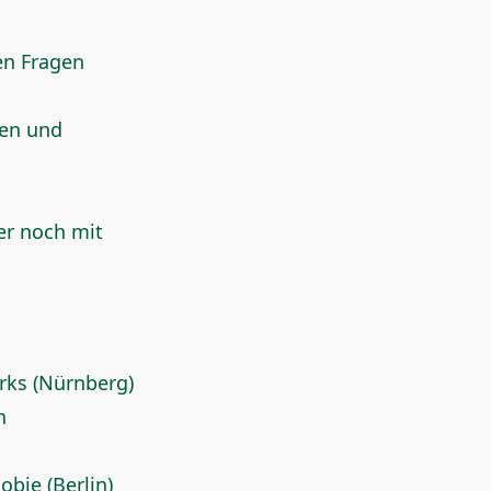
en Fragen
len und
er noch mit
rks (Nürnberg)
h
obie (Berlin)