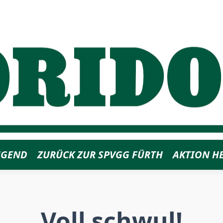
UGEND
ZURÜCK ZUR SPVGG FÜRTH
AKTION H
Voll schwul!