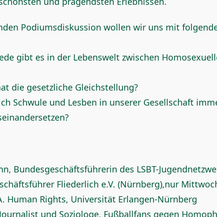
 schönsten und prägendsten Erlebnissen.
enden Podiumsdiskussion wollen wir uns mit folgend
ede gibt es in der Lebenswelt zwischen Homosexuel
t die gesetzliche Gleichstellung?
h Schwule und Lesben in unserer Gesellschaft imm
seinandersetzen?
nn, Bundesgeschäftsführerin des LSBT-Jugendnetzwe
schäftsführer Fliederlich e.V. (Nürnberg),nur Mittwoc
A. Human Rights, Universität Erlangen-Nürnberg
er Journalist und Soziologe, Fußballfans gegen Homoph