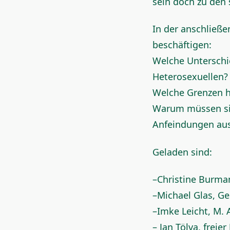
sein doch zu den
In der anschließ
beschäftigen:
Welche Unterschi
Heterosexuellen?
Welche Grenzen ha
Warum müssen sic
Anfeindungen au
Geladen sind:
–Christine Burma
–Michael Glas, Ge
–Imke Leicht, M. 
– Jan Tölva, frei