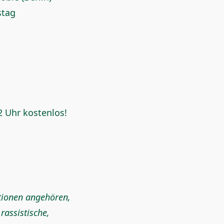
stag
2 Uhr kostenlos!
tionen angehören,
rassistische,