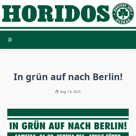
Skip
to
content
In grün auf nach Berlin!
Aug. 14, 2023