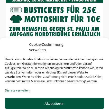
Cookie-Zustimmung
verwalten
Um dir ein optimales Erlebnis zu bieten, verwenden wir Technologien wie
Cookies, um Geräteinformationen zu speichern und/oder darauf
<span
PREVIOUS POST
zuzugreifen. Wenn du diesen Technologien zustimmst, können wir Daten
class="nav-
Mai 2023 – Fortsetzung der AKTION
wie das Surfverhalten oder eindeutige IDs auf dieser Website
subtitle
HEIMSPIEL zur Finanzierung von
verarbeiten. Wenn du deine Zustimmung nicht erteilst oder zurückziehst,
können bestimmte Merkmale und Funktionen beeinträchtigt werden.
screen-
Dauerkarten für soziale Fürther
Einrichtungen
reader-
Dienste verwalten
text">Page</span>
NEXT POST
Gemeinsam zum Derby!
Akzeptieren