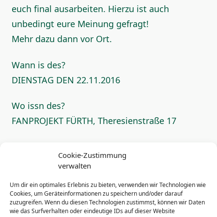
euch final ausarbeiten. Hierzu ist auch
unbedingt eure Meinung gefragt!
Mehr dazu dann vor Ort.
Wann is des?
DIENSTAG DEN 22.11.2016
Wo issn des?
FANPROJEKT FÜRTH, Theresienstraße 17
Wann gäids los?
Cookie-Zustimmung
19:03 Uhr Anmeldung ist nicht erforderlich!
verwalten
Einfach kommen.
Um dir ein optimales Erlebnis zu bieten, verwenden wir Technologien wie
Cookies, um Geräteinformationen zu speichern und/oder darauf
zuzugreifen. Wenn du diesen Technologien zustimmst, können wir Daten
wie das Surfverhalten oder eindeutige IDs auf dieser Website