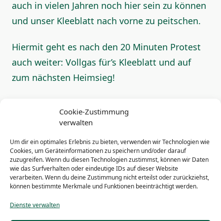
auch in vielen Jahren noch hier sein zu können
und unser Kleeblatt nach vorne zu peitschen.
Hiermit geht es nach den 20 Minuten Protest
auch weiter: Vollgas für’s Kleeblatt und auf
zum nächsten Heimsieg!
Gemeinsam nur nach vorne!
Cookie-Zustimmung
verwalten
Horidos 1000, Entourage und Stradevia 907
Um dir ein optimales Erlebnis zu bieten, verwenden wir Technologien wie
Cookies, um Geräteinformationen zu speichern und/oder darauf
zuzugreifen. Wenn du diesen Technologien zustimmst, können wir Daten
wie das Surfverhalten oder eindeutige IDs auf dieser Website
<span
PREVIOUS POST
verarbeiten. Wenn du deine Zustimmung nicht erteilst oder zurückziehst,
class="nav-
können bestimmte Merkmale und Funktionen beeinträchtigt werden.
20 Minuten Boykott beim Spiel gegen den
subtitle
HSV
Dienste verwalten
screen-
NEXT POST