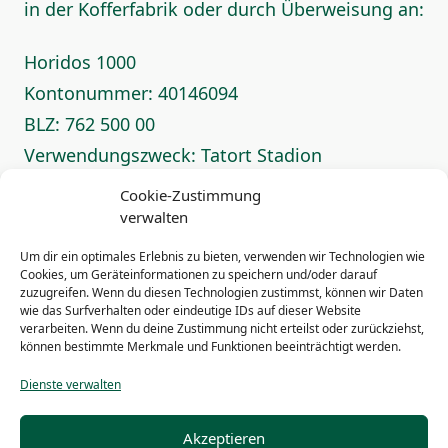
in der Kofferfabrik oder durch Überweisung an:
Horidos 1000
Kontonummer: 40146094
BLZ: 762 500 00
Verwendungszweck: Tatort Stadion
Cookie-Zustimmung
Gefördert im Rahmen des Bundesprogramms
verwalten
„TOLERANZ FÖRDERN – KOMPETENZ STÄRKEN“
Um dir ein optimales Erlebnis zu bieten, verwenden wir Technologien wie
Cookies, um Geräteinformationen zu speichern und/oder darauf
zuzugreifen. Wenn du diesen Technologien zustimmst, können wir Daten
wie das Surfverhalten oder eindeutige IDs auf dieser Website
<span
verarbeiten. Wenn du deine Zustimmung nicht erteilst oder zurückziehst,
PREVIOUS POST
können bestimmte Merkmale und Funktionen beeinträchtigt werden.
class="nav-
Dauerkarten Block 12
subtitle
Dienste verwalten
screen-
NEXT POST
reader-
Nächster Beitrag
Akzeptieren
text">Page</span>