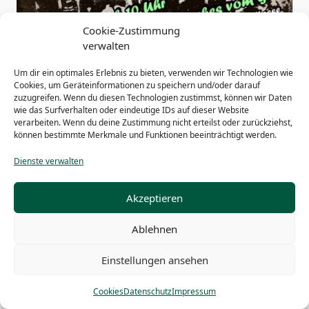
Cookie-Zustimmung
verwalten
Um dir ein optimales Erlebnis zu bieten, verwenden wir Technologien wie
Cookies, um Geräteinformationen zu speichern und/oder darauf
zuzugreifen. Wenn du diesen Technologien zustimmst, können wir Daten
wie das Surfverhalten oder eindeutige IDs auf dieser Website
<span
verarbeiten. Wenn du deine Zustimmung nicht erteilst oder zurückziehst,
PREVIOUS POST
können bestimmte Merkmale und Funktionen beeinträchtigt werden.
class="nav-
Spendenaufruf
subtitle
Dienste verwalten
screen-
NEXT POST
reader-
Danke!
Akzeptieren
text">Page</span>
Ablehnen
Einstellungen ansehen
Impressum
Haftungsausschluss
Datenschutz
Cookies
Cookies
Datenschutz
Impressum