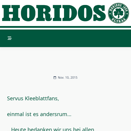
Skip
to
content
Nov. 10, 2015
Servus Kleeblattfans,
einmal ist es andersrum…
…Heute bedanken wir uns bei allen