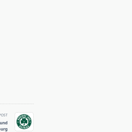
POST
 und
burg