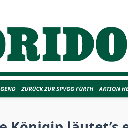
UGEND
ZURÜCK ZUR SPVGG FÜRTH
AKTION H
e Königin läutet’s 