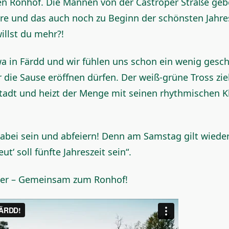
den Ronhof. Die Mannen von der Castroper Straße gebe
re und das auch noch zu Beginn der schönsten Jahres
illst du mehr?!
wa in Färdd und wir fühlen uns schon ein wenig gesc
r die Sause eröffnen dürfen. Der weiß-grüne Tross zi
tadt und heizt der Menge mit seinen rhythmischen K
 dabei sein und abfeiern! Denn am Samstag gilt wieder
eut‘ soll fünfte Jahreszeit sein“.
ter – Gemeinsam zum Ronhof!