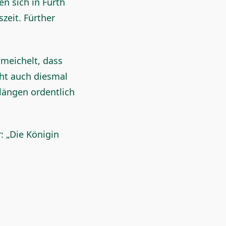
n sich in Fürth
zeit. Fürther
hmeichelt, dass
eht auch diesmal
längen ordentlich
: „Die Königin