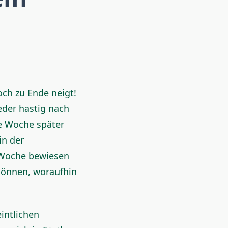
och zu Ende neigt!
der hastig nach
e Woche später
in der
n Woche bewiesen
können, woraufhin
intlichen