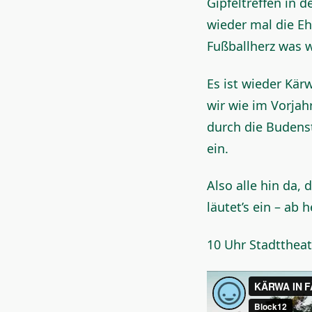
Gipfeltreffen in 
wieder mal die Eh
Fußballherz was w
Es ist wieder Kär
wir wie im Vorjah
durch die Budens
ein.
Also alle hin da,
läutet’s ein – ab h
10 Uhr Stadtthea