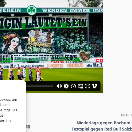
Cookies, um
diesen
eutige IDs
NEXT 
der
VIOUS POST
werden.
Niederlage gegen Bochum
heriger Beitrag
Testspiel gegen Red Bull Salz